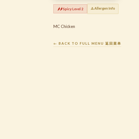
⚠️ Allergen Info
🌶️🌶️ Spicy Level 2
MC Chicken
← BACK TO FULL MENU 返回菜单